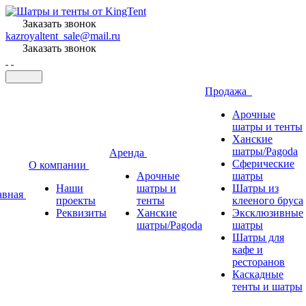
Заказать звонок
kazroyaltent_sale@mail.ru
Заказать звонок
Продажа
Арочные
шатры и тенты
Ханские
шатры/Pagoda
Аренда
Сферические
О компании
Арочные
шатры
Наши
шатры и
Шатры из
авная
проекты
тенты
клееного бруса
Реквизиты
Ханские
Эксклюзивные
шатры/Pagoda
шатры
Шатры для
кафе и
ресторанов
Каскадные
тенты и шатры