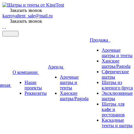
Заказать звонок
kazroyaltent_sale@mail.ru
Заказать звонок
Продажа
Арочные
шатры и тенты
Ханские
шатры/Pagoda
Аренда
Сферические
О компании
Арочные
шатры
Наши
шатры и
Шатры из
авная
проекты
тенты
клееного бруса
Реквизиты
Ханские
Эксклюзивные
шатры/Pagoda
шатры
Шатры для
кафе и
ресторанов
Каскадные
тенты и шатры