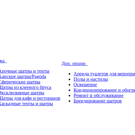
ажа
Доп. опции
Арочные шатры и тенты
Аренда туалетов для меропр
Ханские шатры/Pagoda
Полы и настилы
Сферические шатры
Освещение
Шатры из клееного бруса
Кондиционирование и обогр
Эксклюзивные шатры
Ремонт и обслуживание
Шатры для кафе и ресторанов
Брендирование шатров
Каскадные тенты и шатры