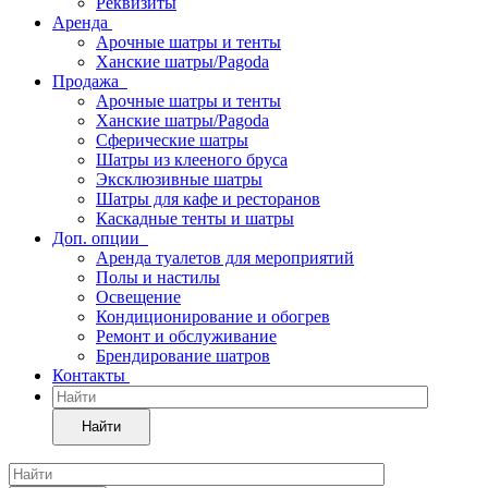
Реквизиты
Аренда
Арочные шатры и тенты
Ханские шатры/Pagoda
Продажа
Арочные шатры и тенты
Ханские шатры/Pagoda
Сферические шатры
Шатры из клееного бруса
Эксклюзивные шатры
Шатры для кафе и ресторанов
Каскадные тенты и шатры
Доп. опции
Аренда туалетов для мероприятий
Полы и настилы
Освещение
Кондиционирование и обогрев
Ремонт и обслуживание
Брендирование шатров
Контакты
Найти