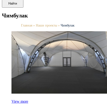
Найти
Чимбулак
Главная
»
Наши проекты
»
Чимбулак
View more