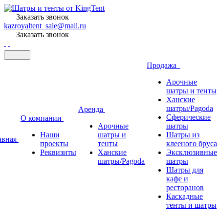
Заказать звонок
kazroyaltent_sale@mail.ru
Заказать звонок
Продажа
Арочные
шатры и тенты
Ханские
шатры/Pagoda
Аренда
Сферические
О компании
Арочные
шатры
Наши
шатры и
Шатры из
авная
проекты
тенты
клееного бруса
Реквизиты
Ханские
Эксклюзивные
шатры/Pagoda
шатры
Шатры для
кафе и
ресторанов
Каскадные
тенты и шатры