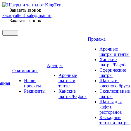
Заказать звонок
kazroyaltent_sale@mail.ru
Заказать звонок
Продажа
Арочные
шатры и тенты
Ханские
шатры/Pagoda
Аренда
Сферические
О компании
Арочные
шатры
Наши
шатры и
Шатры из
авная
проекты
тенты
клееного бруса
Реквизиты
Ханские
Эксклюзивные
шатры/Pagoda
шатры
Шатры для
кафе и
ресторанов
Каскадные
тенты и шатры