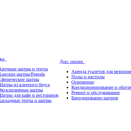
ажа
Доп. опции
Арочные шатры и тенты
Аренда туалетов для меропр
Ханские шатры/Pagoda
Полы и настилы
Сферические шатры
Освещение
Шатры из клееного бруса
Кондиционирование и обогр
Эксклюзивные шатры
Ремонт и обслуживание
Шатры для кафе и ресторанов
Брендирование шатров
Каскадные тенты и шатры