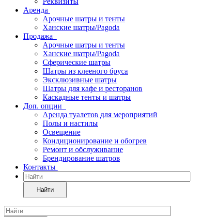
Реквизиты
Аренда
Арочные шатры и тенты
Ханские шатры/Pagoda
Продажа
Арочные шатры и тенты
Ханские шатры/Pagoda
Сферические шатры
Шатры из клееного бруса
Эксклюзивные шатры
Шатры для кафе и ресторанов
Каскадные тенты и шатры
Доп. опции
Аренда туалетов для мероприятий
Полы и настилы
Освещение
Кондиционирование и обогрев
Ремонт и обслуживание
Брендирование шатров
Контакты
Найти