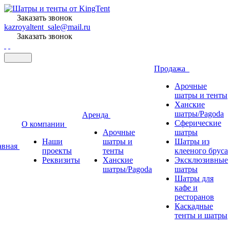
Заказать звонок
kazroyaltent_sale@mail.ru
Заказать звонок
Продажа
Арочные
шатры и тенты
Ханские
шатры/Pagoda
Аренда
Сферические
О компании
Арочные
шатры
Наши
шатры и
Шатры из
авная
проекты
тенты
клееного бруса
Реквизиты
Ханские
Эксклюзивные
шатры/Pagoda
шатры
Шатры для
кафе и
ресторанов
Каскадные
тенты и шатры