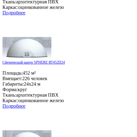
Ткань:
архитектурная ПВХ
Каркас:
оцинкованное железо
Подробнее
Сферический шатер SPHERE RT452D24
Площадь:
452 м²
Вмещает:
226 человек
Габариты:
24x24 м
Форма:
круг
Ткань:
архитектурная ПВХ
Каркас:
оцинкованное железо
Подробнее