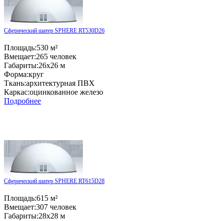
Сферический шатер SPHERE RT530D26
Площадь:
530 м²
Вмещает:
265 человек
Габариты:
26x26 м
Форма:
круг
Ткань:
архитектурная ПВХ
Каркас:
оцинкованное железо
Подробнее
Сферический шатер SPHERE RT615D28
Площадь:
615 м²
Вмещает:
307 человек
Габариты:
28x28 м