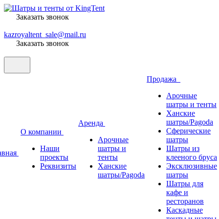
Заказать звонок
kazroyaltent_sale@mail.ru
Заказать звонок
Продажа
Арочные
шатры и тенты
Ханские
шатры/Pagoda
Аренда
Сферические
О компании
Арочные
шатры
Наши
шатры и
Шатры из
авная
проекты
тенты
клееного бруса
Реквизиты
Ханские
Эксклюзивные
шатры/Pagoda
шатры
Шатры для
кафе и
ресторанов
Каскадные
тенты и шатры