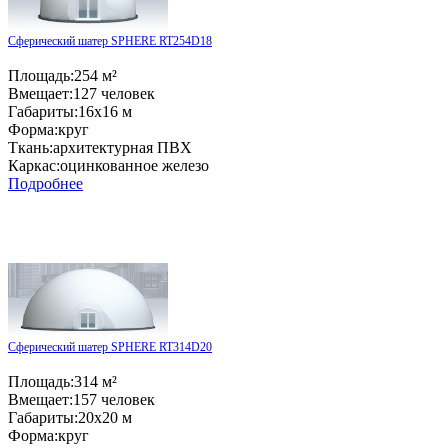
Сферический шатер SPHERE RT254D18
Площадь:
254 м²
Вмещает:
127 человек
Габариты:
16x16 м
Форма:
круг
Ткань:
архитектурная ПВХ
Каркас:
оцинкованное железо
Подробнее
Сферический шатер SPHERE RT314D20
Площадь:
314 м²
Вмещает:
157 человек
Габариты:
20x20 м
Форма:
круг