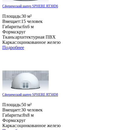
Сферический шатер SPHERE RT30D6
Площадь:
30 м²
Вмещает:
15 человек
Габариты:
6x6 м
Форма:
круг
Ткань:
архитектурная ПВХ
Каркас:
оцинкованное железо
Подробнее
Сферический шатер SPHERE RT50D8
Площадь:
50 м²
Вмещает:
30 человек
Габариты:
8x8 м
Форма:
круг
Каркас:
оцинкованное железо