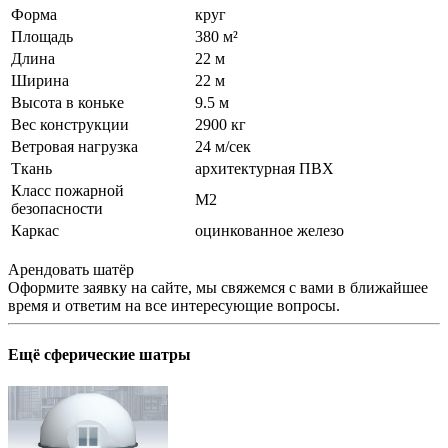
Форма
круг
Площадь
380 м²
Длина
22 м
Ширина
22 м
Высота в коньке
9.5 м
Вес конструкции
2900 кг
Ветровая нагрузка
24 м/сек
Ткань
архитектурная ПВХ
Класс пожарной
М2
безопасности
Каркас
оцинкованное железо
Арендовать шатёр
Оформите заявку на сайте, мы свяжемся с вами в ближайшее
время и ответим на все интересующие вопросы.
Ещё
сферические шатры