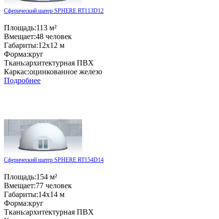
Сферический шатер SPHERE RT113D12
Площадь:
113 м²
Вмещает:
48 человек
Габариты:
12x12 м
Форма:
круг
Ткань:
архитектурная ПВХ
Каркас:
оцинкованное железо
Подробнее
Сферический шатер SPHERE RT154D14
Площадь:
154 м²
Вмещает:
77 человек
Габариты:
14x14 м
Форма:
круг
Ткань:
архитектурная ПВХ