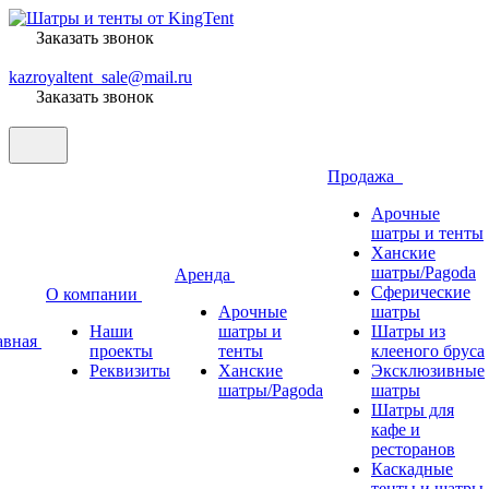
Заказать звонок
kazroyaltent_sale@mail.ru
Заказать звонок
Продажа
Арочные
шатры и тенты
Ханские
шатры/Pagoda
Аренда
Сферические
О компании
Арочные
шатры
Наши
шатры и
Шатры из
авная
проекты
тенты
клееного бруса
Реквизиты
Ханские
Эксклюзивные
шатры/Pagoda
шатры
Шатры для
кафе и
ресторанов
Каскадные
тенты и шатры