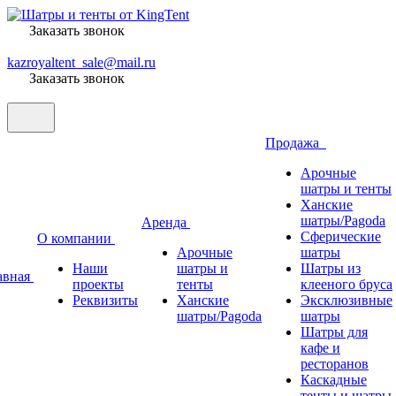
Заказать звонок
kazroyaltent_sale@mail.ru
Заказать звонок
Продажа
Арочные
шатры и тенты
Ханские
шатры/Pagoda
Аренда
Сферические
О компании
Арочные
шатры
Наши
шатры и
Шатры из
авная
проекты
тенты
клееного бруса
Реквизиты
Ханские
Эксклюзивные
шатры/Pagoda
шатры
Шатры для
кафе и
ресторанов
Каскадные
тенты и шатры