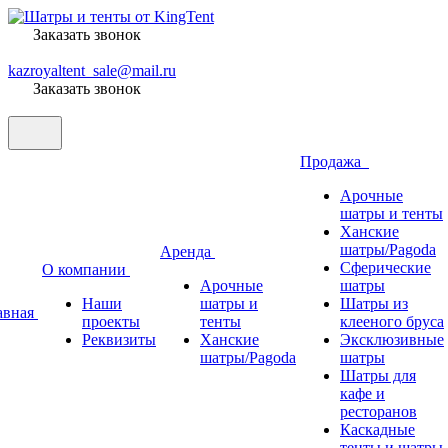
Заказать звонок
kazroyaltent_sale@mail.ru
Заказать звонок
Продажа
Арочные
шатры и тенты
Ханские
шатры/Pagoda
Аренда
Сферические
О компании
Арочные
шатры
Наши
шатры и
Шатры из
авная
проекты
тенты
клееного бруса
Реквизиты
Ханские
Эксклюзивные
шатры/Pagoda
шатры
Шатры для
кафе и
ресторанов
Каскадные
тенты и шатры