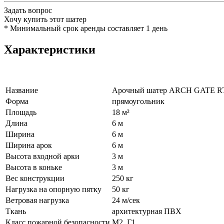
Задать вопрос
Хочу купить этот шатер
*
Минимальный срок аренды составляет 1 день
Характеристики
Название
Арочный шатер ARCH GATE RT
Форма
прямоугольник
Площадь
18 м²
Длина
6 м
Ширина
6 м
Ширина арок
6 м
Высота входной арки
3 м
Высота в коньке
3 м
Вес конструкции
250 кг
Нагрузка на опорную пятку
50 кг
Ветровая нагрузка
24 м/сек
Ткань
архитектурная ПВХ
Класс пожарной безопасности
М2, Г1