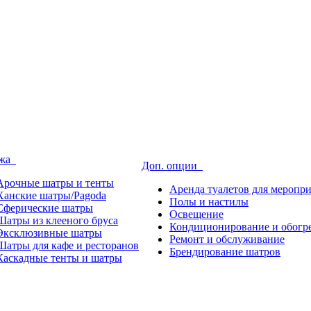
4
ажа
Доп. опции
Арочные шатры и тенты
Аренда туалетов для меропр
Ханские шатры/Pagoda
Полы и настилы
Сферические шатры
Освещение
Шатры из клееного бруса
Кондиционирование и обогр
Эксклюзивные шатры
Ремонт и обслуживание
Шатры для кафе и ресторанов
Брендирование шатров
Каскадные тенты и шатры