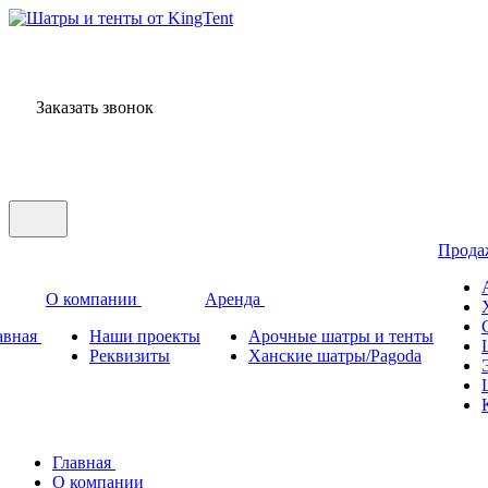
Отдел аренды:
+7 701 766 49 94
Заказать звонок
Отдел аренды:
+7 701 766 49 9
Прод
О компании
Аренда
авная
Наши проекты
Арочные шатры и тенты
Реквизиты
Ханские шатры/Pagoda
Главная
О компании