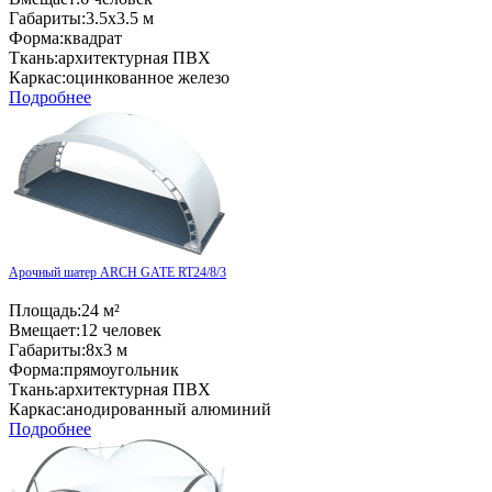
Габариты:
3.5x3.5 м
Форма:
квадрат
Ткань:
архитектурная ПВХ
Каркас:
оцинкованное железо
Подробнее
Арочный шатер ARCH GATE RT24/8/3
Площадь:
24 м²
Вмещает:
12 человек
Габариты:
8x3 м
Форма:
прямоугольник
Ткань:
архитектурная ПВХ
Каркас:
анодированный алюминий
Подробнее