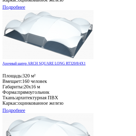
Подробнее
Арочный шатер ARCH SQUARE LONG RT320/8/4X1
Площадь:
320 м²
Вмещает:
160 человек
Габариты:
20x16 м
Форма:
прямоугольник
Ткань:
архитектурная ПВХ
Каркас:
оцинкованное железо
Подробнее