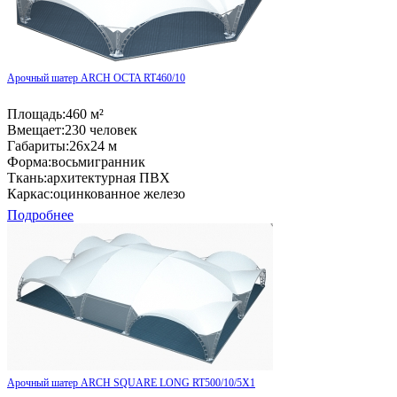
Арочный шатер ARCH OCTA RT460/10
Площадь:
460 м²
Вмещает:
230 человек
Габариты:
26x24 м
Форма:
восьмигранник
Ткань:
архитектурная ПВХ
Каркас:
оцинкованное железо
Подробнее
Арочный шатер ARCH SQUARE LONG RT500/10/5X1