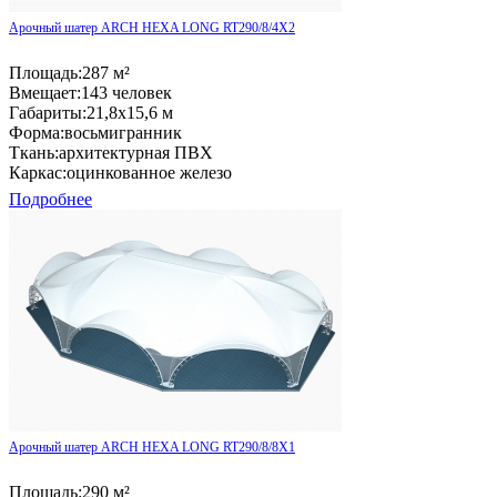
Арочный шатер ARCH HEXA LONG RT290/8/4X2
Площадь:
287 м²
Вмещает:
143 человек
Габариты:
21,8x15,6 м
Форма:
восьмигранник
Ткань:
архитектурная ПВХ
Каркас:
оцинкованное железо
Подробнее
Арочный шатер ARCH HEXA LONG RT290/8/8X1
Площадь:
290 м²