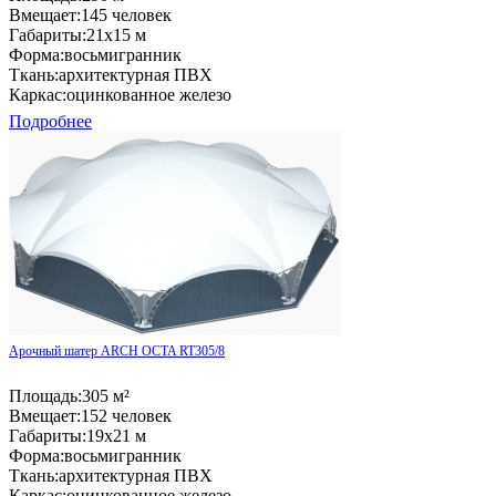
Вмещает:
145 человек
Габариты:
21x15 м
Форма:
восьмигранник
Ткань:
архитектурная ПВХ
Каркас:
оцинкованное железо
Подробнее
Арочный шатер ARCH OCTA RT305/8
Площадь:
305 м²
Вмещает:
152 человек
Габариты:
19x21 м
Форма:
восьмигранник
Ткань:
архитектурная ПВХ
Каркас:
оцинкованное железо