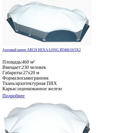
Арочный шатер ARCH HEXA LONG RT460/10/5X2
Площадь:
460 м²
Вмещает:
230 человек
Габариты:
27x20 м
Форма:
восьмигранник
Ткань:
архитектурная ПВХ
Каркас:
оцинкованное железо
Подробнее