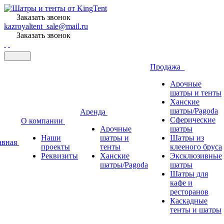
Заказать звонок
kazroyaltent_sale@mail.ru
Заказать звонок
Продажа
Арочные
шатры и тенты
Ханские
шатры/Pagoda
Аренда
Сферические
О компании
Арочные
шатры
Наши
шатры и
Шатры из
авная
проекты
тенты
клееного бруса
Реквизиты
Ханские
Эксклюзивные
шатры/Pagoda
шатры
Шатры для
кафе и
ресторанов
Каскадные
тенты и шатры