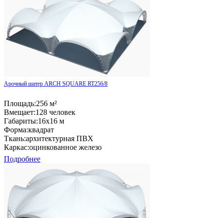
Арочный шатер ARCH SQUARE RT256/8
Площадь:
256 м²
Вмещает:
128 человек
Габариты:
16x16 м
Форма:
квадрат
Ткань:
архитектурная ПВХ
Каркас:
оцинкованное железо
Подробнее